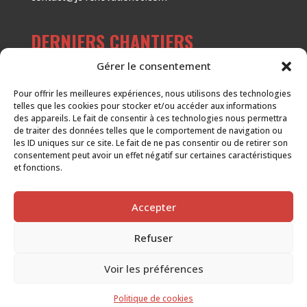
DERNIERS CHANTIERS
Gérer le consentement
Habillage d’une cage d’escalier
Pour offrir les meilleures expériences, nous utilisons des technologies
Rénovation de salle de bain
telles que les cookies pour stocker et/ou accéder aux informations
des appareils. Le fait de consentir à ces technologies nous permettra
Pose d’un parquet à la française
de traiter des données telles que le comportement de navigation ou
Pose de faïence dans une douche
les ID uniques sur ce site. Le fait de ne pas consentir ou de retirer son
consentement peut avoir un effet négatif sur certaines caractéristiques
Pose d’un parquet sur l’ensemble d’un niveau
et fonctions.
d’habitation
Accepter
Refuser
Voir les préférences
Jacques CAVALIERI © Copyright 2025 | Développé par : BLACK
YETI
Politique de cookies