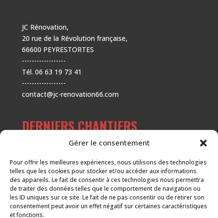
JC Rénovation,
20 rue de la Révolution française,
66600 PEYRESTORTES
------------------
Tél. 06 63 19 73 41
------------------
contact@jc-renovation66.com
DERNIERS CHANTIERS
Gérer le consentement
Habillage d’une cage d’escalier
Pour offrir les meilleures expériences, nous utilisons des technologies
Rénovation de salle de bain
telles que les cookies pour stocker et/ou accéder aux informations
des appareils. Le fait de consentir à ces technologies nous permettra
Pose d’un parquet à la française
de traiter des données telles que le comportement de navigation ou
Pose de faïence dans une douche
les ID uniques sur ce site. Le fait de ne pas consentir ou de retirer son
consentement peut avoir un effet négatif sur certaines caractéristiques
Pose d’un parquet sur l’ensemble d’un niveau
et fonctions.