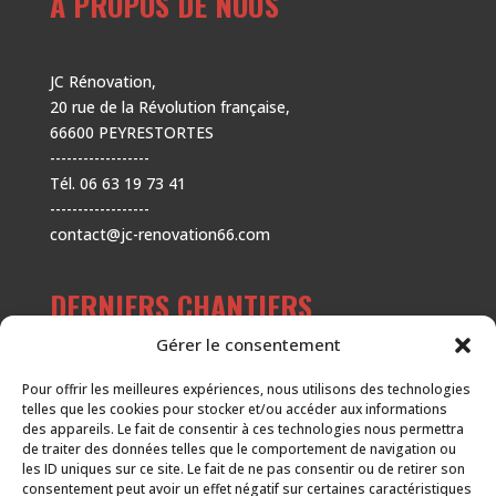
À PROPOS DE NOUS
JC Rénovation,
20 rue de la Révolution française,
66600 PEYRESTORTES
------------------
Tél. 06 63 19 73 41
------------------
contact@jc-renovation66.com
DERNIERS CHANTIERS
Gérer le consentement
Habillage d’une cage d’escalier
Pour offrir les meilleures expériences, nous utilisons des technologies
Rénovation de salle de bain
telles que les cookies pour stocker et/ou accéder aux informations
des appareils. Le fait de consentir à ces technologies nous permettra
Pose d’un parquet à la française
de traiter des données telles que le comportement de navigation ou
Pose de faïence dans une douche
les ID uniques sur ce site. Le fait de ne pas consentir ou de retirer son
consentement peut avoir un effet négatif sur certaines caractéristiques
Pose d’un parquet sur l’ensemble d’un niveau